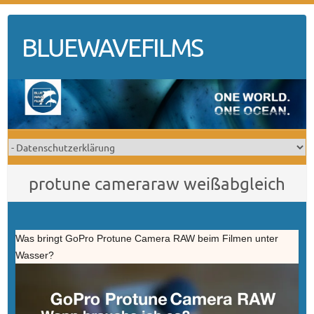
Skip
to
BLUEWAVEFILMS
content
protune cameraraw weißabgleich
Was bringt GoPro Protune Camera RAW beim Filmen unter
Wasser?