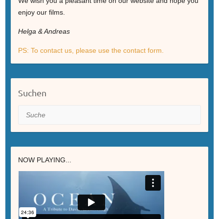
We wish you a pleasant time on our website and hope you
enjoy our films.
Helga & Andreas
PS: To contact us, please use the contact form.
Suchen
Suche
NOW PLAYING...