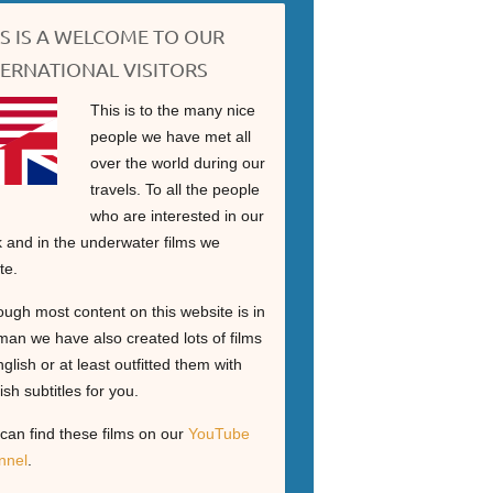
IS IS A WELCOME TO OUR
TERNATIONAL VISITORS
This is to the many nice
people we have met all
over the world during our
travels. To all the people
who are interested in our
 and in the underwater films we
te.
ough most content on this website is in
an we have also created lots of films
nglish or at least outfitted them with
ish subtitles for you.
can find these films on our
YouTube
nnel
.