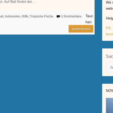
. Auf Bali findet der…
We w
webs
Tauc
ali
,
Indonesien
,
Riffe
,
Tropische Fische
2 Kommentare
Hel
hen
PS: 
weiterlesen
form
Su
Suc
NOW