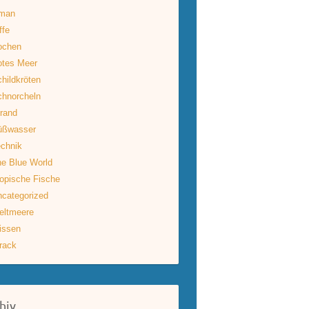
man
ffe
ochen
otes Meer
hildkröten
hnorcheln
rand
üßwasser
chnik
e Blue World
opische Fische
categorized
eltmeere
issen
rack
hiv