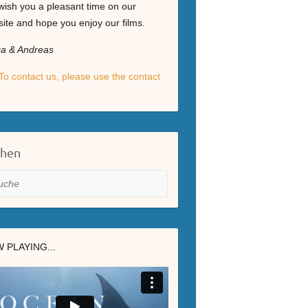
ish you a pleasant time on our
ite and hope you enjoy our films.
ga & Andreas
To contact us, please use the contact
.
chen
he
 PLAYING...