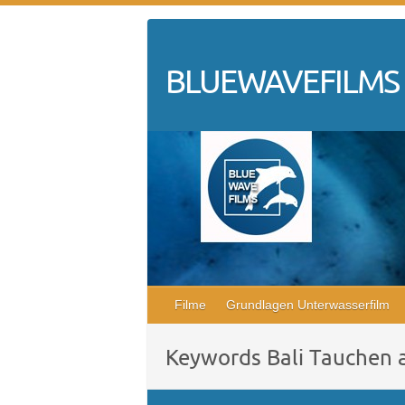
Skip
to
content
BLUEWAVEFILMS
Filme
Grundlagen Unterwasserfilm
Keywords Bali Tauchen a