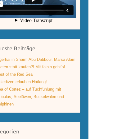
este Beiträge
gerhai in Sharm Abu Dabbour, Marsa Alam
eten statt kaufen?! Mit fainin geht’s!
st of the Red Sea
lediven erlauben Haifang!
a of Cortez – auf Tuchfühlung mit
bulas, Seelöwen, Buckelwalen und
lphinen
egorien