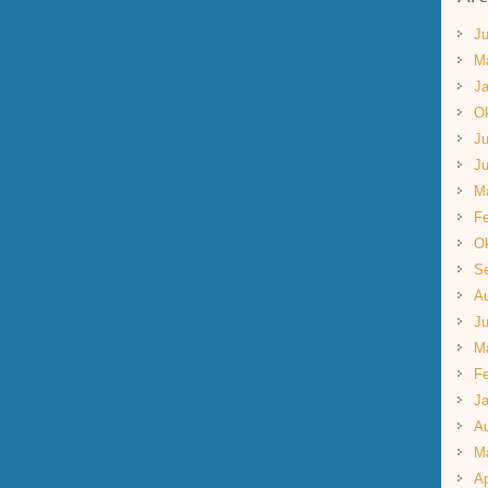
Ju
M
Ja
Ok
Ju
Ju
M
Fe
Ok
S
A
Ju
M
Fe
Ja
A
M
Ap