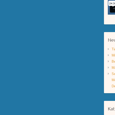
Neu
Ti
Mi
Be
Ma
Se
Mo
De
Kat