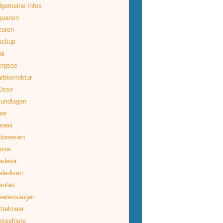
lgemeine Infos
uarien
zoren
ackup
li
ergsee
rbkorrektur
üsse
rundlagen
ie
waii
donesien
üste
deira
lediven
antas
eeressäuger
ttelmeer
sseltiere