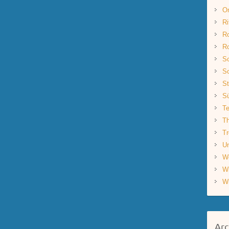
O
Ri
R
R
Sc
Sc
St
S
Te
Th
Tr
Un
W
W
W
Arc