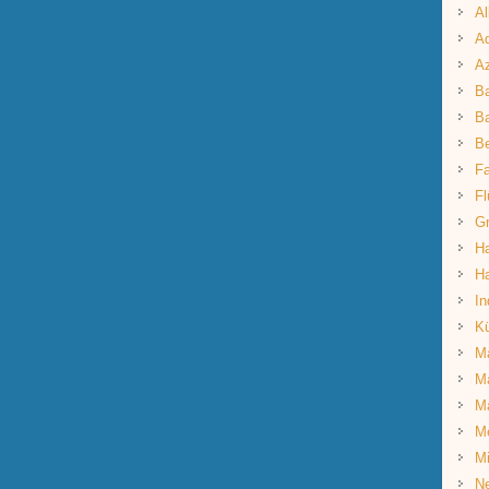
Al
Aq
A
B
Ba
B
Fa
Fl
G
Ha
Ha
In
K
Ma
Ma
M
M
Mi
Ne