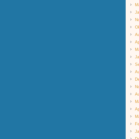
M
Ja
N
Ok
A
Ap
M
Ja
S
A
D
N
A
M
Ap
M
Fe
Ja
D