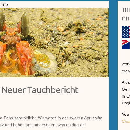
nline
TH
IN
work
crea
Alth
– Neuer Tauchbericht
Germ
in E
Engl
You 
o-Fans sehr beliebt. Wir waren in der zweiten Aprilhälfte
Cha
ktiv und haben uns umgesehen, was es dort an