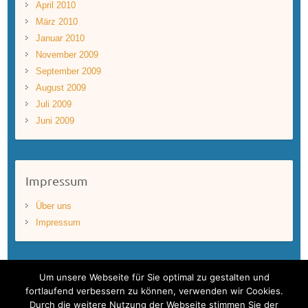
April 2010
März 2010
Januar 2010
November 2009
September 2009
August 2009
Juli 2009
Juni 2009
Impressum
Über uns
Impressum
Um unsere Webseite für Sie optimal zu gestalten und
fortlaufend verbessern zu können, verwenden wir Cookies.
Durch die weitere Nutzung der Webseite stimmen Sie der
Copyright © 2026
BLUEWAVEFILMS
. Theme by
Colorlib
Powered by