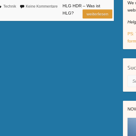
We w
HLG HDR – Was ist
Technik
Keine Kommentare
webs
HLG?
weiterlesen
Hel
PS: 
form
Su
Suc
NOW