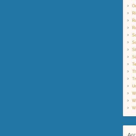
O
Ri
R
R
Sc
Sc
St
S
Te
Th
Tr
Un
W
W
W
Arc