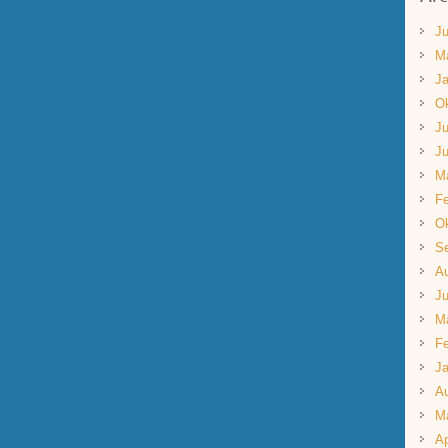
Ju
M
Ja
Ok
Ju
Ju
M
Fe
Ok
S
A
Ju
M
Fe
Ja
A
M
Ap