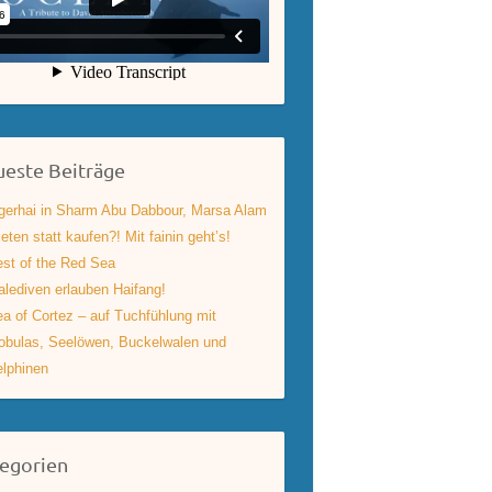
este Beiträge
gerhai in Sharm Abu Dabbour, Marsa Alam
eten statt kaufen?! Mit fainin geht’s!
st of the Red Sea
lediven erlauben Haifang!
a of Cortez – auf Tuchfühlung mit
bulas, Seelöwen, Buckelwalen und
lphinen
egorien