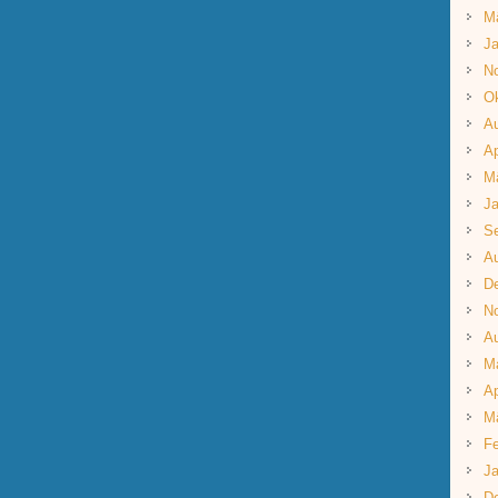
M
Ja
N
Ok
A
Ap
M
Ja
S
A
D
N
A
M
Ap
M
Fe
Ja
D