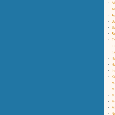
Al
Aq
A
B
Ba
B
Fa
Fl
G
Ha
Ha
In
K
Ma
Ma
M
M
Mi
Ne