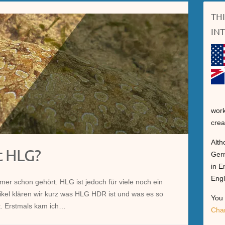
TH
IN
work
crea
Alth
t HLG?
Germ
in E
Engl
mer schon gehört. HLG ist jedoch für viele noch ein
tikel klären wir kurz was HLG HDR ist und was es so
You 
. Erstmals kam ich…
Cha