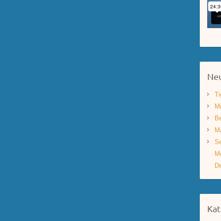
Neu
Ti
Mi
Be
Ma
Se
Mo
De
Kat