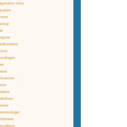
lgemeine Infos
uarien
zoren
ackup
li
ergsee
rbkorrektur
üsse
rundlagen
ie
waii
donesien
üste
deira
lediven
antas
eeressäuger
ttelmeer
sseltiere