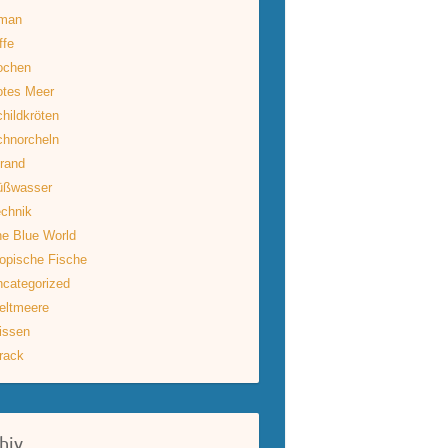
man
ffe
ochen
otes Meer
hildkröten
hnorcheln
rand
üßwasser
chnik
e Blue World
opische Fische
categorized
eltmeere
issen
rack
hiv