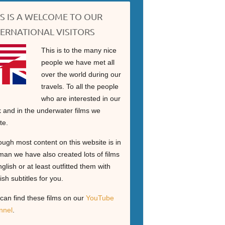
IS IS A WELCOME TO OUR
TERNATIONAL VISITORS
This is to the many nice
people we have met all
over the world during our
travels. To all the people
who are interested in our
 and in the underwater films we
te.
ough most content on this website is in
an we have also created lots of films
nglish or at least outfitted them with
ish subtitles for you.
can find these films on our
YouTube
nnel
.