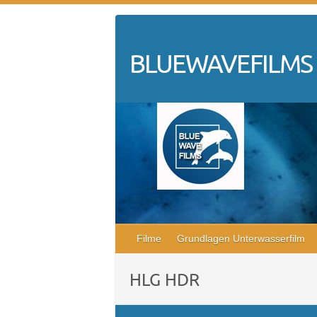
Skip
to
content
BLUEWAVEFILMS
Filme
Grundlagen Unterwasserfilm
HLG HDR