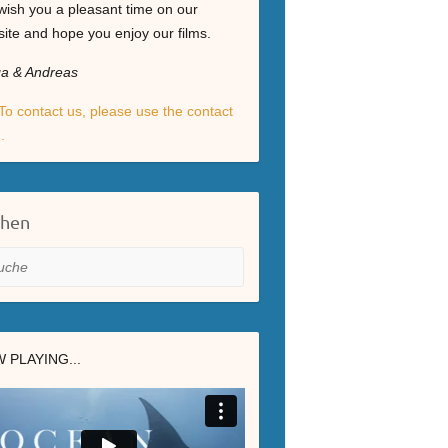
ish you a pleasant time on our
ite and hope you enjoy our films.
ga & Andreas
To contact us, please use the contact
.
chen
he
 PLAYING...