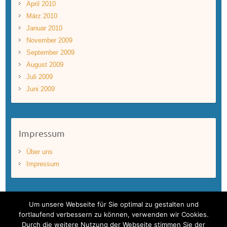
April 2010
März 2010
Januar 2010
November 2009
September 2009
August 2009
Juli 2009
Juni 2009
Impressum
Über uns
Impressum
Um unsere Webseite für Sie optimal zu gestalten und
fortlaufend verbessern zu können, verwenden wir Cookies.
Durch die weitere Nutzung der Webseite stimmen Sie der
Copyright © 2026
BLUEWAVEFILMS
. Theme by
Colorlib
Powered by