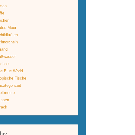
man
ffe
ochen
otes Meer
hildkröten
hnorcheln
rand
üßwasser
chnik
e Blue World
opische Fische
categorized
eltmeere
issen
rack
hiv