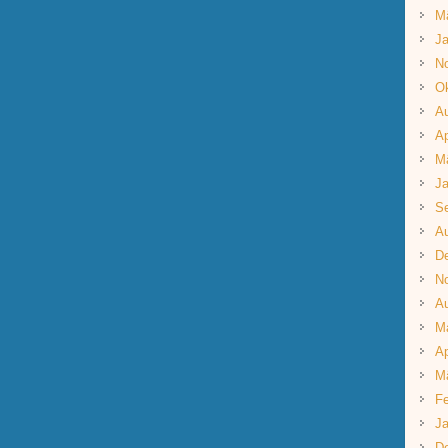
M
Ja
N
Ok
A
Ap
M
Ja
S
A
D
N
A
M
Ap
M
Fe
Ja
D