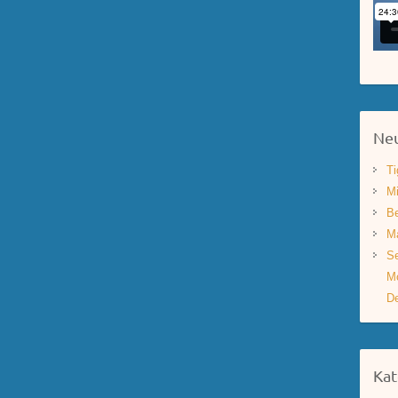
Neu
Ti
Mi
Be
Ma
Se
Mo
De
Kat