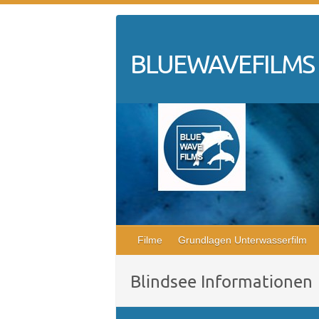
Skip
to
content
BLUEWAVEFILMS
Filme
Grundlagen Unterwasserfilm
Blindsee Informationen