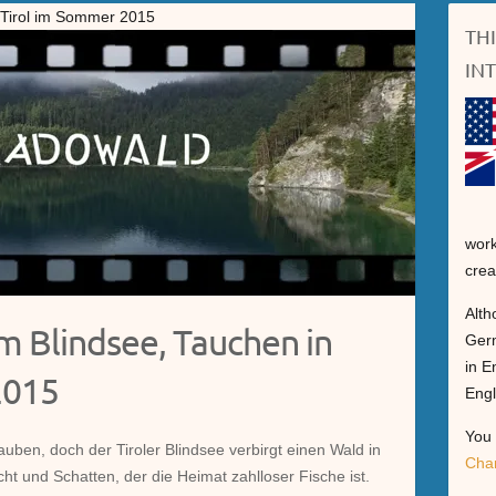
 Tirol im Sommer 2015
TH
IN
work
crea
Alth
 Blindsee, Tauchen in
Germ
in E
2015
Engl
You 
glauben, doch der Tiroler Blindsee verbirgt einen Wald in
Cha
ht und Schatten, der die Heimat zahlloser Fische ist.