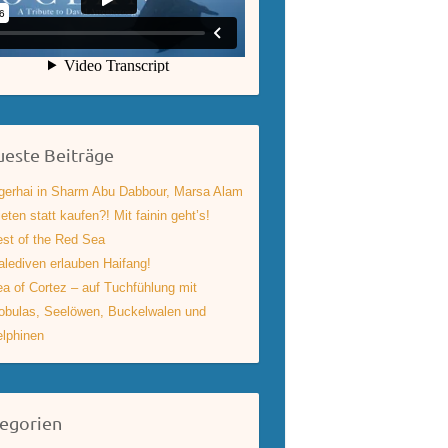
este Beiträge
gerhai in Sharm Abu Dabbour, Marsa Alam
eten statt kaufen?! Mit fainin geht’s!
st of the Red Sea
lediven erlauben Haifang!
a of Cortez – auf Tuchfühlung mit
bulas, Seelöwen, Buckelwalen und
lphinen
egorien