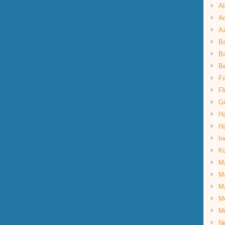
Al
Aq
A
B
Ba
B
Fa
Fl
G
Ha
Ha
In
K
Ma
Ma
M
M
Mi
Ne