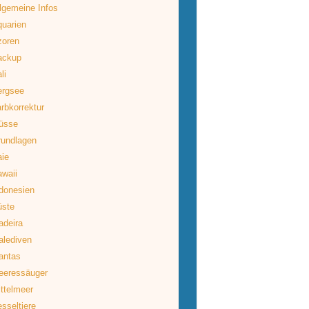
lgemeine Infos
uarien
zoren
ackup
li
ergsee
rbkorrektur
üsse
rundlagen
ie
waii
donesien
üste
deira
lediven
antas
eeressäuger
ttelmeer
sseltiere