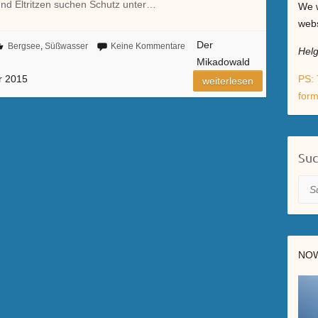
 und Eltritzen suchen Schutz unter…
We w
webs
Der
Bergsee
,
Süßwasser
Keine Kommentare
Hel
Mikadowald
r 2015
PS: 
weiterlesen
form
Su
Suc
NOW