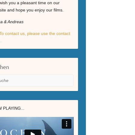
ish you a pleasant time on our
ite and hope you enjoy our films.
ga & Andreas
To contact us, please use the contact
.
chen
he
 PLAYING...