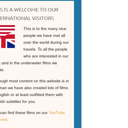
IS IS A WELCOME TO OUR
TERNATIONAL VISITORS
This is to the many nice
people we have met all
over the world during our
travels. To all the people
who are interested in our
 and in the underwater films we
te.
ough most content on this website is in
an we have also created lots of films
nglish or at least outfitted them with
ish subtitles for you.
can find these films on our
YouTube
nnel
.