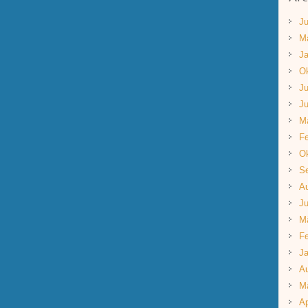
Ju
M
Ja
Ok
Ju
Ju
M
Fe
Ok
S
A
Ju
M
Fe
Ja
A
M
Ap