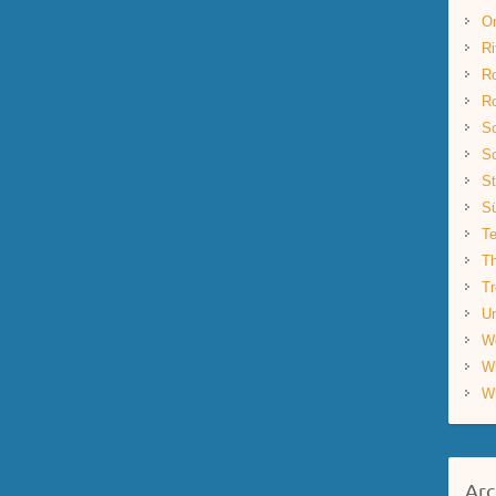
O
Ri
R
R
Sc
Sc
St
S
Te
Th
Tr
Un
W
W
W
Arc