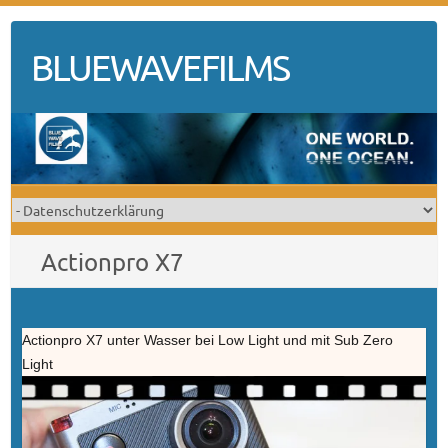
Skip
to
BLUEWAVEFILMS
content
Actionpro X7
Actionpro X7 unter Wasser bei Low Light und mit Sub Zero
Light