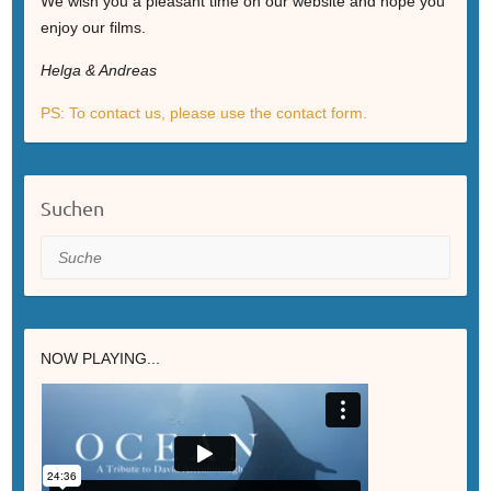
We wish you a pleasant time on our website and hope you
enjoy our films.
Helga & Andreas
PS: To contact us, please use the contact form.
Suchen
Suche
NOW PLAYING...