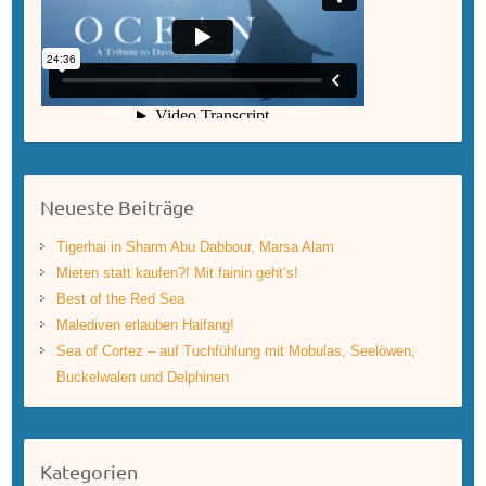
Neueste Beiträge
Tigerhai in Sharm Abu Dabbour, Marsa Alam
Mieten statt kaufen?! Mit fainin geht’s!
Best of the Red Sea
Malediven erlauben Haifang!
Sea of Cortez – auf Tuchfühlung mit Mobulas, Seelöwen,
Buckelwalen und Delphinen
Kategorien