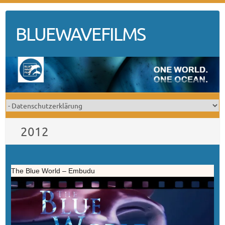
Skip
to
BLUEWAVEFILMS
content
2012
The Blue World – Embudu