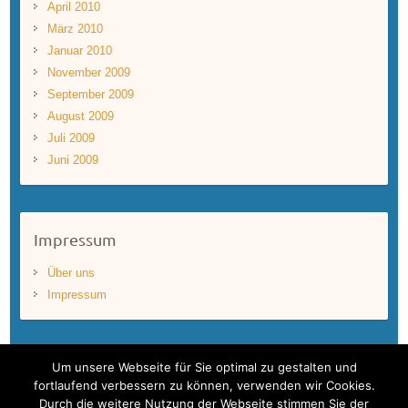
April 2010
März 2010
Januar 2010
November 2009
September 2009
August 2009
Juli 2009
Juni 2009
Impressum
Über uns
Impressum
Um unsere Webseite für Sie optimal zu gestalten und
fortlaufend verbessern zu können, verwenden wir Cookies.
Durch die weitere Nutzung der Webseite stimmen Sie der
Copyright © 2026
BLUEWAVEFILMS
. Theme by
Colorlib
Powered by