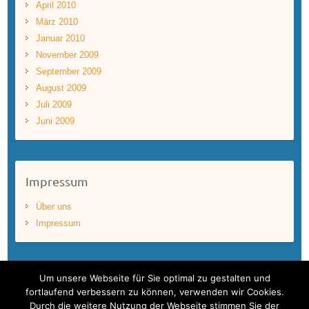
April 2010
März 2010
Januar 2010
November 2009
September 2009
August 2009
Juli 2009
Juni 2009
Impressum
Über uns
Impressum
Um unsere Webseite für Sie optimal zu gestalten und
fortlaufend verbessern zu können, verwenden wir Cookies.
Durch die weitere Nutzung der Webseite stimmen Sie der
Copyright © 2026
BLUEWAVEFILMS
. Theme by
Colorlib
Powered by